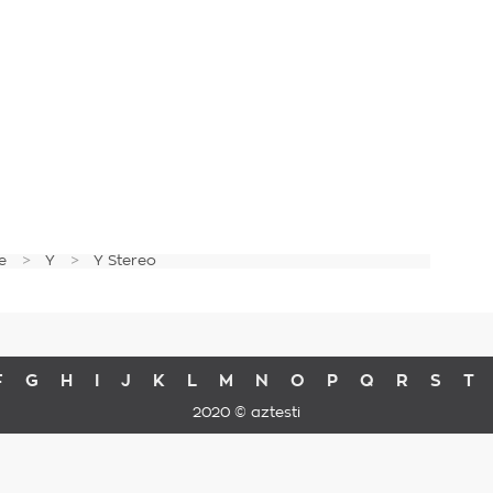
e
Y
Y Stereo
F
G
H
I
J
K
L
M
N
O
P
Q
R
S
T
2020 © aztesti