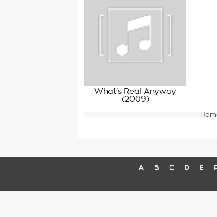
What's Real Anyway
(2009)
Hom
A
B
C
D
E