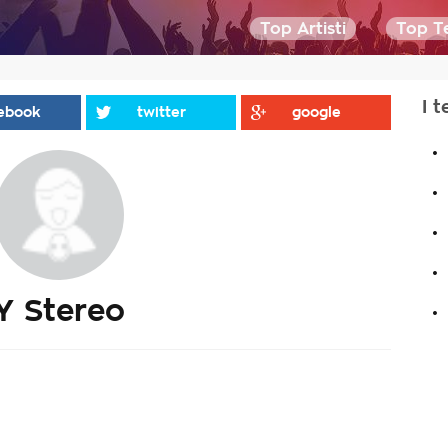
Top Artisti
Top Te
I t
ebook
twitter
google
.
.
.
.
.
Y Stereo