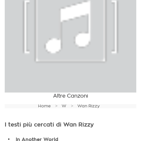
Altre Canzoni
Home
W
Wan Rizzy
I testi più cercati di Wan Rizzy
.
In Another World