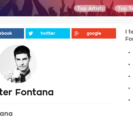
Top Artisti
Top Te
I t
ebook
twitter
google
Fo
.
.
.
.
ter Fontana
.
tana