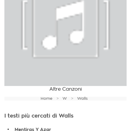
Altre Canzoni
Home
W
Walls
I testi più cercati di Walls
.
Mentiras Y Azar