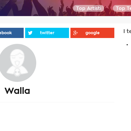
Top Artisti
Top Te
I t
ebook
twitter
google
.
Walla