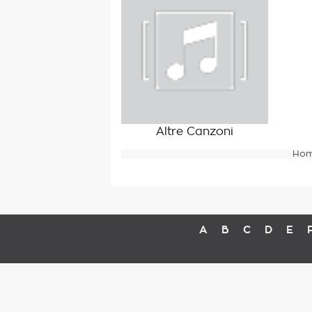
Altre Canzoni
Ho
A
B
C
D
E