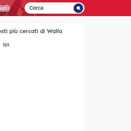
sti
esti più cercati di Walla
101