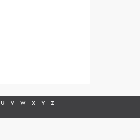
U
V
W
X
Y
Z