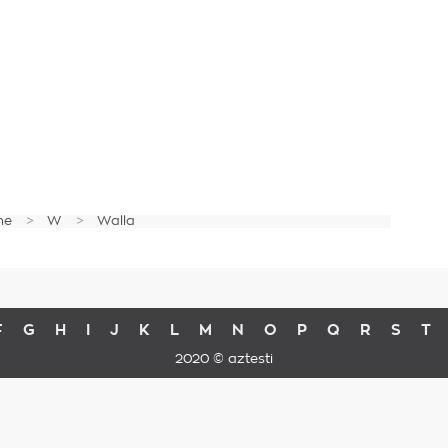
me
W
Walla
F
G
H
I
J
K
L
M
N
O
P
Q
R
S
T
2020 © aztesti