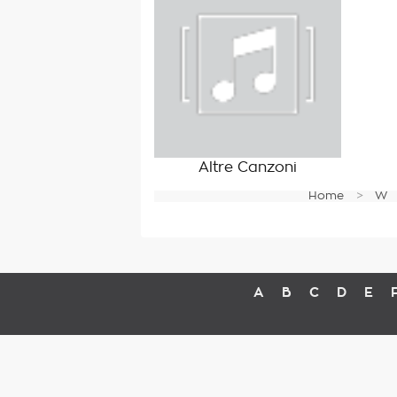
Altre Canzoni
Home
W
A
B
C
D
E