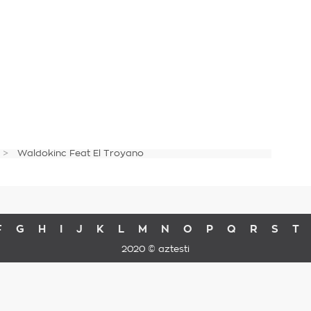
Waldokinc Feat El Troyano
F
G
H
I
J
K
L
M
N
O
P
Q
R
S
T
2020 © aztesti