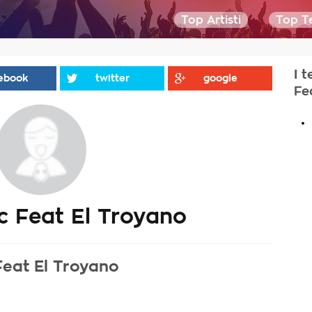
Top Artisti
Top Te
I 
ebook
twitter
google
Fe
.
 Feat El Troyano
Feat El Troyano