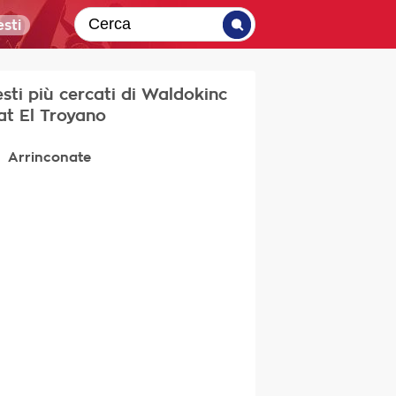
sti
testi più cercati di Waldokinc
at El Troyano
Arrinconate