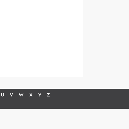
U
V
W
X
Y
Z