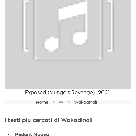
Exposed (Munga's Revenge)
(2021)
Home
W
Wakadinali
I testi più cercati di Wakadinali
.
Pedant Mbaya