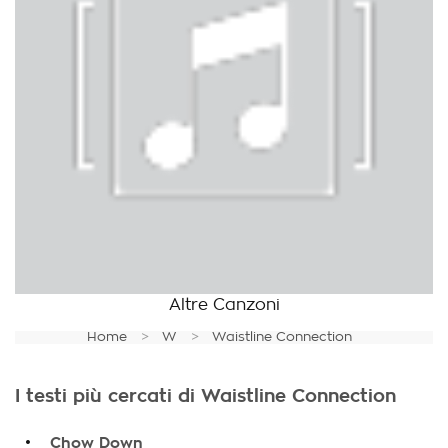
Altre Canzoni
Home
W
Waistline Connection
I testi più cercati di Waistline Connection
.
Chow Down