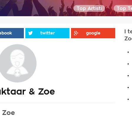
Top Artisti
Top Te
I 
ebook
twitter
google
Zo
.
.
.
.
ktaar & Zoe
.
& Zoe