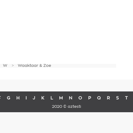
W
Waaktaar & Zoe
F
G
H
I
J
K
L
M
N
O
P
Q
R
S
T
2020 © aztesti