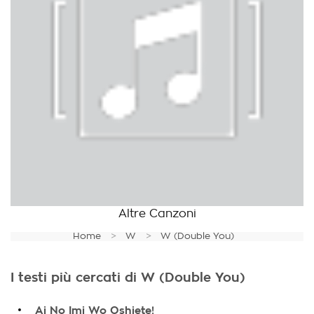
Altre Canzoni
Home
W
W (Double You)
I testi più cercati di W (Double You)
.
Ai No Imi Wo Oshiete!