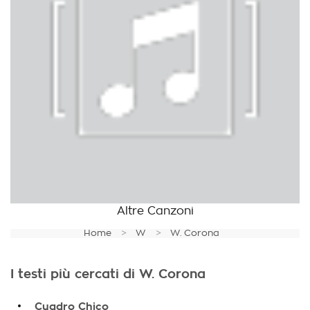
Altre Canzoni
Home
W
W. Corona
I testi più cercati di W. Corona
.
Cuadro Chico