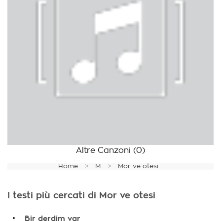
Altre Canzoni
(0)
Home
M
Mor ve otesi
I testi più cercati di Mor ve otesi
.
Bir derdim var