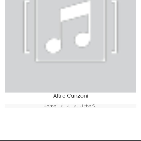
Altre Canzoni
Home
J
J the S