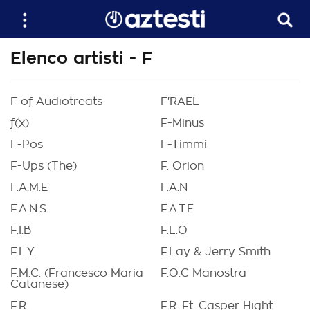
Elenco artisti - F
F of Audiotreats
F'RAEL
f(x)
F-Minus
F-Pos
F-Timmi
F-Ups (The)
F. Orion
F.A.M.E
F.A.N
F.A.N.S.
F.A.T.E
F.I.B
F.L.O
F.L.Y.
F.Lay & Jerry Smith
F.M.C. (Francesco Maria
F.O.C Manostra
Catanese)
F.R.
F.R. Ft. Casper Hight