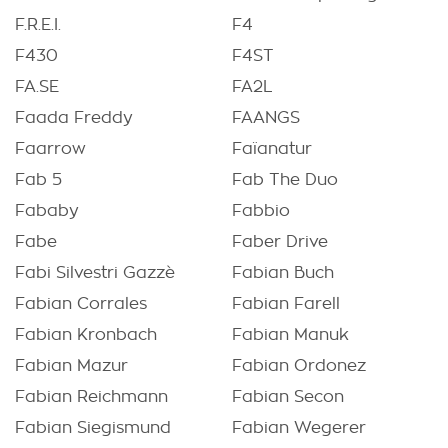
F.R.E.I.
F4
F430
F4ST
FA.SE
FA2L
Faada Freddy
FAANGS
Faarrow
Faïanatur
Fab 5
Fab The Duo
Fababy
Fabbio
Fabe
Faber Drive
Fabi Silvestri Gazzè
Fabian Buch
Fabian Corrales
Fabian Farell
Fabian Kronbach
Fabian Manuk
Fabian Mazur
Fabian Ordonez
Fabian Reichmann
Fabian Secon
Fabian Siegismund
Fabian Wegerer