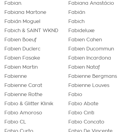
Fabian.
Fabiana Anastácio
Fabiana Martone
Fabián
Fabián Moguel
Fabich
Fabich & SAINT WKND
Fabideluxe
Fabien Boeuf
Fabien Cahen
Fabien Duclerc
Fabien Ducommun
Fabien Fasake
Fabien Incardona
Fabien Martin
Fabien Nataf
Fabienne
Fabienne Bergmans
Fabienne Carat
Fabienne Louves
Fabienne Rothe
Fabio
Fabio & Glitter Klinik
Fabio Abate
Fabio Amoroso
Fabio Cinti
Fabio CL
Fabio Concato
Fabio Curto
Fabio De Vincente