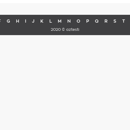
F
G
H
I
J
K
L
M
N
O
P
Q
R
S
T
2020 © aztesti