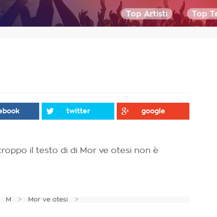
Top Artisti
Top Te
ebook
twitter
google
roppo il testo di di Mor ve otesi non è
M
Mor ve otesi