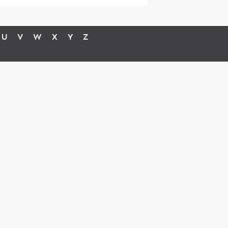
U
V
W
X
Y
Z