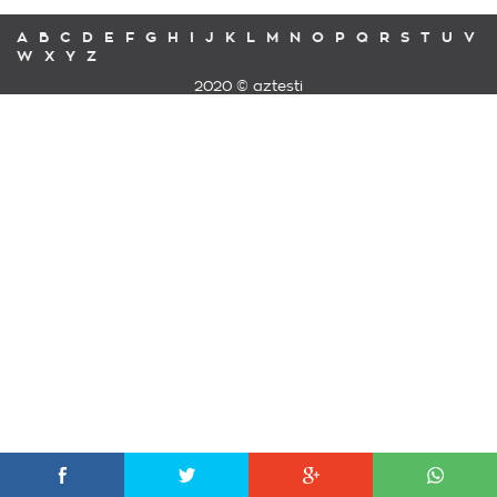
A
B
C
D
E
F
G
H
I
J
K
L
M
N
O
P
Q
R
S
T
U
V
W
X
Y
Z
2020 © aztesti