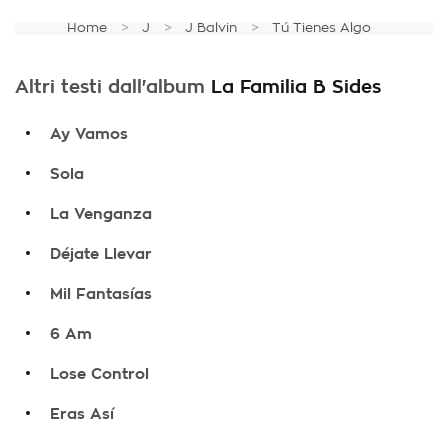
Home
J
J Balvin
Tú Tienes Algo
Altri testi dall'album
La Familia B Sides
.
Ay Vamos
.
Sola
.
La Venganza
.
Déjate Llevar
.
Mil Fantasías
.
6 Am
.
Lose Control
.
Eras Así
.