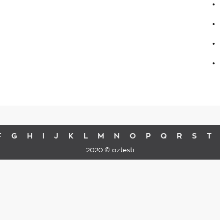
.
.
.
.
F
G
H
I
J
K
L
M
N
O
P
Q
R
S
T
2020 © aztesti