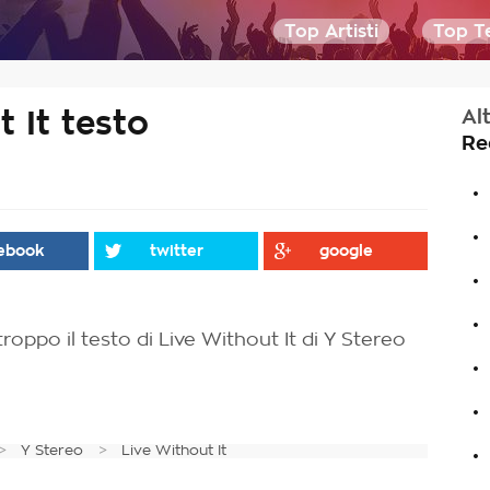
Top Artisti
Top Te
 It testo
Al
Re
.
.
ebook
twitter
google
.
.
roppo il testo di Live Without It di Y Stereo
.
.
.
Y Stereo
Live Without It