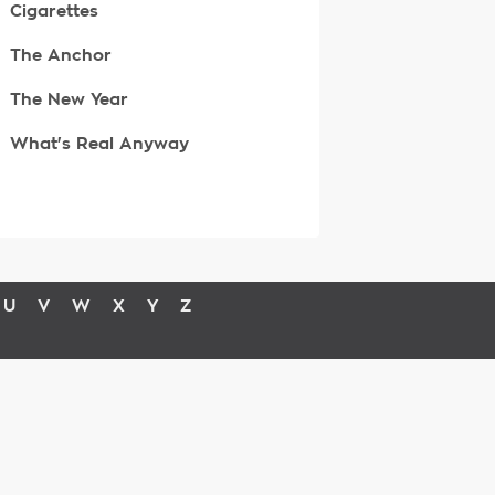
Cigarettes
The Anchor
The New Year
What's Real Anyway
U
V
W
X
Y
Z