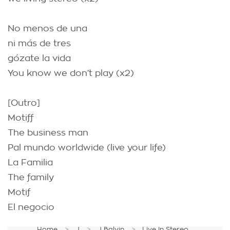
No menos de una
ni más de tres
gózate la vida
You know we don’t play (x2)
[Outro]
Motiff
The business man
Pal mundo worldwide (live your life)
La Familia
The family
Motif
El negocio
Home
J
J Balvin
Live In Stereo