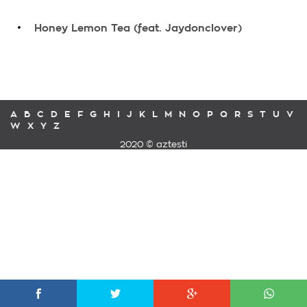
.
Honey Lemon Tea (feat. Jaydonclover)
A
B
C
D
E
F
G
H
I
J
K
L
M
N
O
P
Q
R
S
T
U
V
W
X
Y
Z
2020 © aztesti