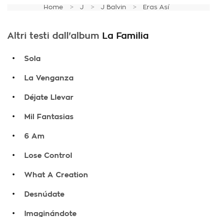
Home
J
J Balvin
Eras Así
Altri testi dall'album
La Familia
.
Sola
.
La Venganza
.
Déjate Llevar
.
Mil Fantasias
.
6 Am
.
Lose Control
.
What A Creation
.
Desnúdate
.
Imaginándote