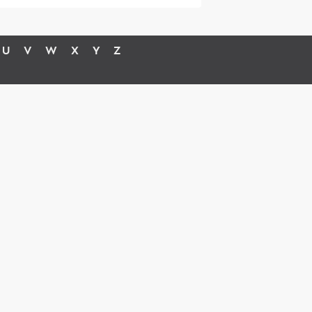
U
V
W
X
Y
Z