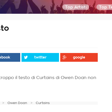
Top Artisti
Top Te
sto
ebook
twitter
google
troppo il testo di Curtains di Owen Doan non
Owen Doan
Curtains