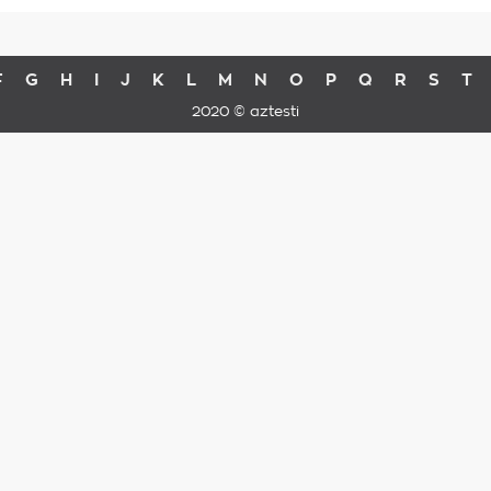
F
G
H
I
J
K
L
M
N
O
P
Q
R
S
T
2020 © aztesti